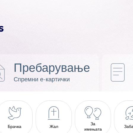
Пребарување
Спремни е-картички
За
Брачка
Жал
Заб
имењата