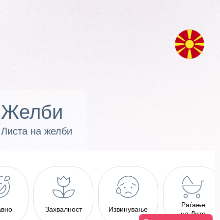
Желби
Листа на желби
Раѓање
авно
Захвалност
Извинување
на Дете