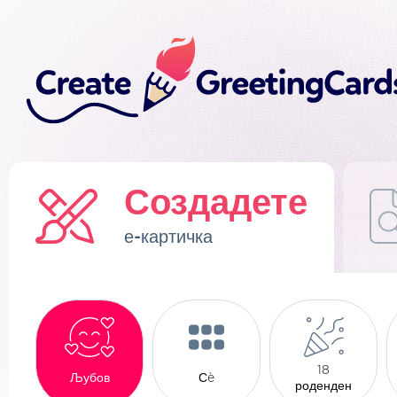
Создадете
е-картичка
18
Љубов
Сè
роденден