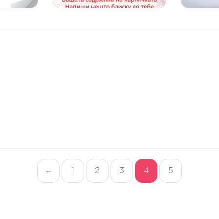
←
1
2
3
4
5