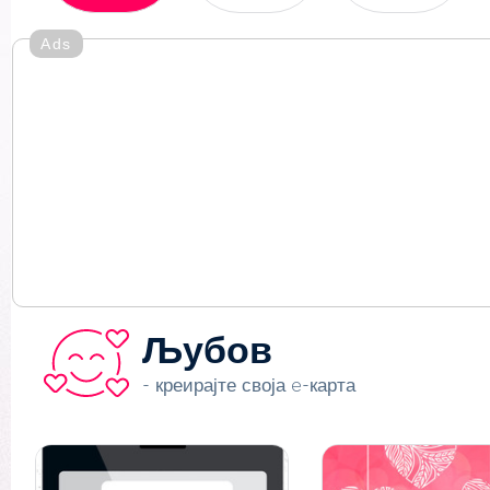
Ads
Љубов
- креирајте своја e-карта