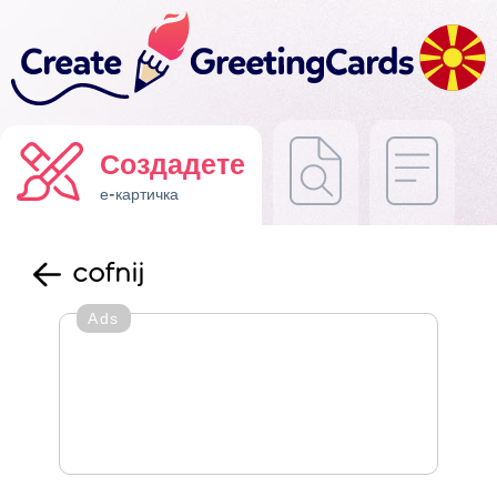
Создадете
е-картичка
cofnij
Ads