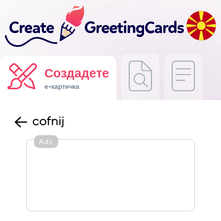
Создадете
е-картичка
cofnij
Ads