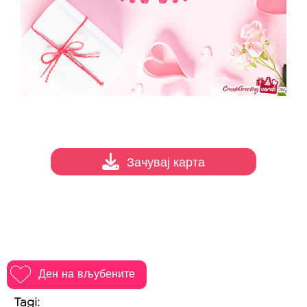
Зачувај карта
Ден на вљубените
Tagi: