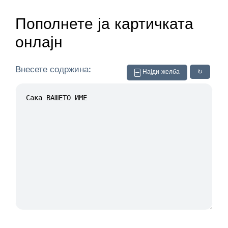
Пополнете ја картичката
онлајн
Внесете содржина:
Најди желба
↻