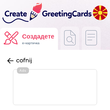
Создадете
е-картичка
cofnij
Ads