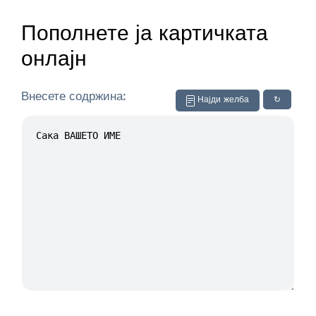
Пополнете ја картичката
онлајн
Внесете содржина:
Најди желба
↻