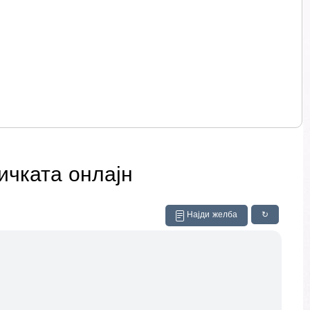
ичката онлајн
Најди желба
↻