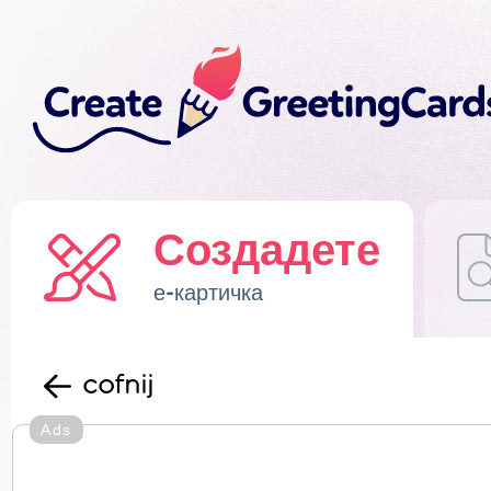
Создадете
е-картичка
cofnij
Ads