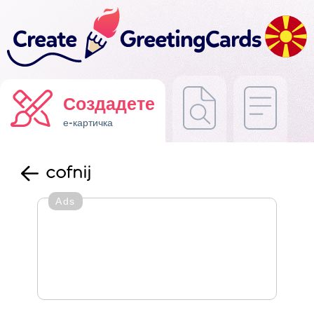
Создадете
е-картичка
cofnij
Ads