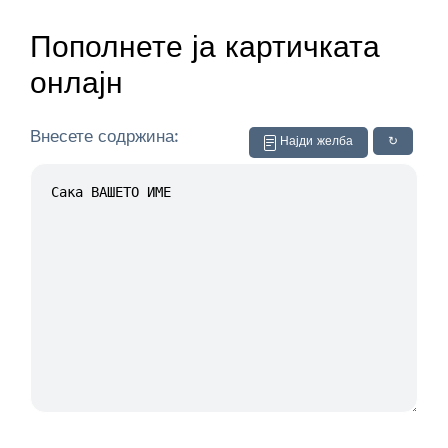
Пополнете ја картичката
онлајн
Внесете содржина:
Најди желба
↻