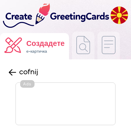
Создадете
е-картичка
cofnij
Ads