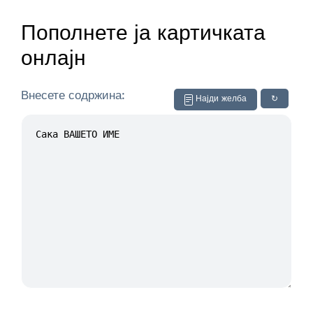
Пополнете ја картичката
онлајн
Внесете содржина:
Најди желба
↻