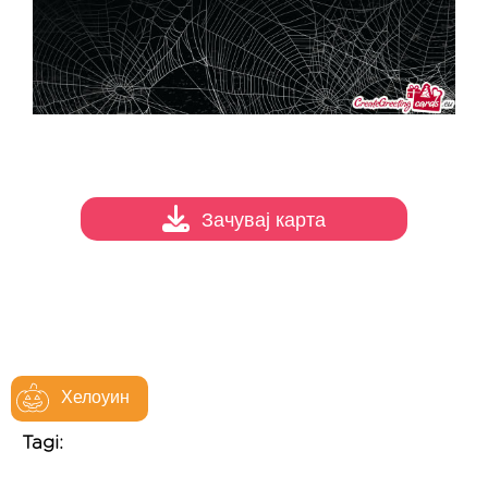
Зачувај карта
Хелоуин
Tagi: