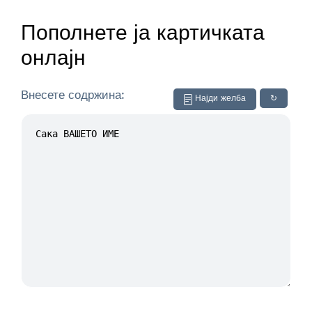
Пополнете ја картичката
онлајн
Внесете содржина:
Најди желба
↻