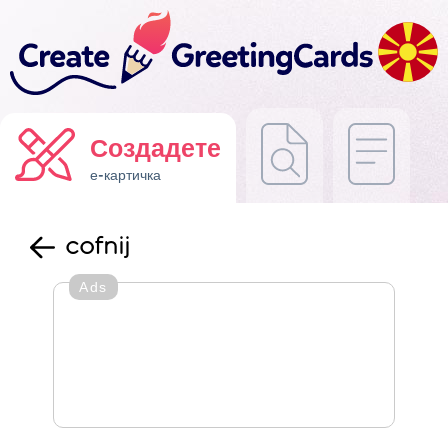
Создадете
е-картичка
cofnij
Ads