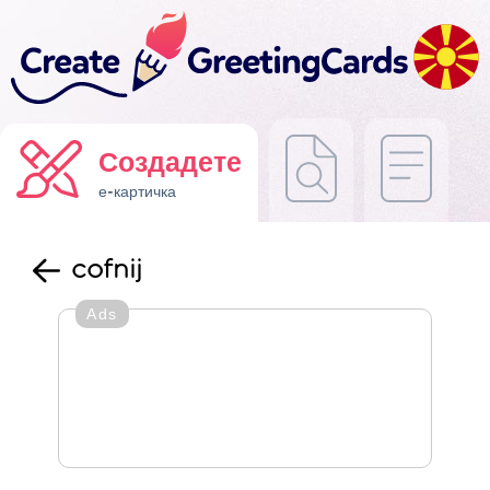
Создадете
е-картичка
cofnij
Ads