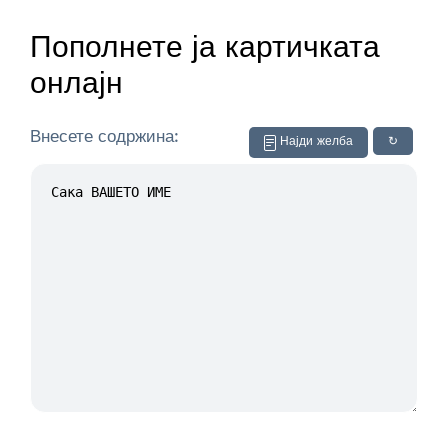
Пополнете ја картичката
онлајн
Внесете содржина:
Најди желба
↻