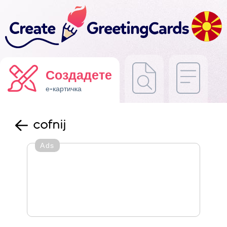
Создадете
е-картичка
cofnij
Ads