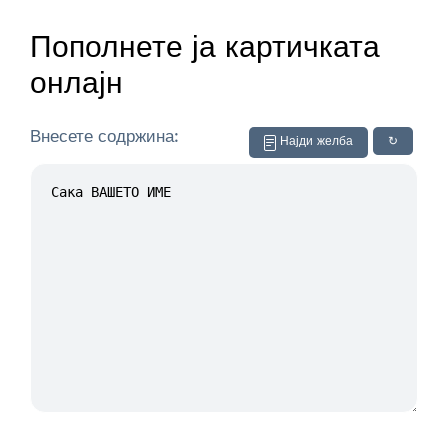
Пополнете ја картичката
онлајн
Внесете содржина:
Најди желба
↻