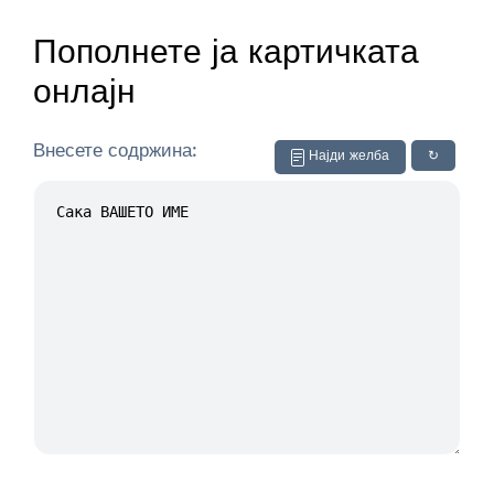
Пополнете ја картичката
онлајн
Внесете содржина:
Најди желба
↻