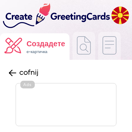
Создадете
е-картичка
cofnij
Ads