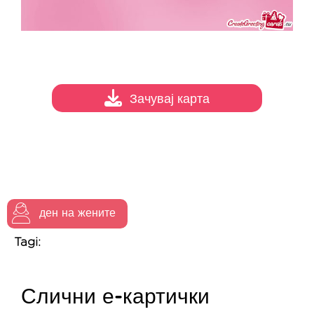
Зачувај карта
ден на жените
Tagi:
Слични е-картички