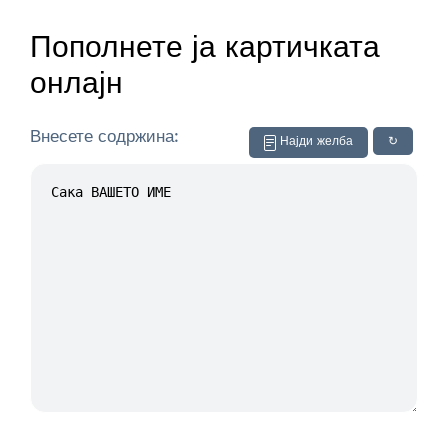
Пополнете ја картичката
онлајн
Внесете содржина:
Најди желба
↻