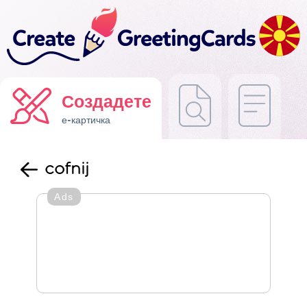
Создадете
е-картичка
cofnij
Ads