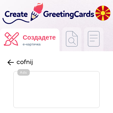
Создадете
е-картичка
cofnij
Ads