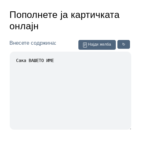
Пополнете ја картичката
онлајн
Внесете содржина:
Најди желба
↻