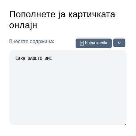
Пополнете ја картичката
онлајн
Внесете содржина:
Најди желба
↻