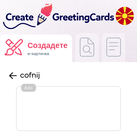
Создадете
е-картичка
cofnij
Ads