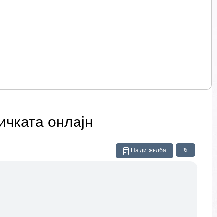
ичката онлајн
Најди желба
↻