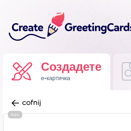
Создадете
е-картичка
cofnij
Ads