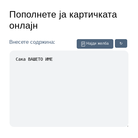
Пополнете ја картичката
онлајн
Внесете содржина:
Најди желба
↻