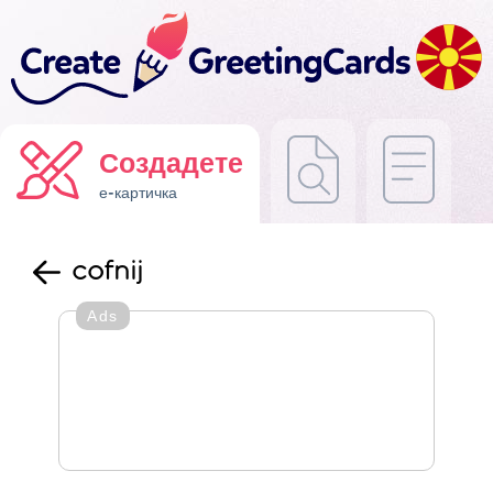
Создадете
е-картичка
cofnij
Ads