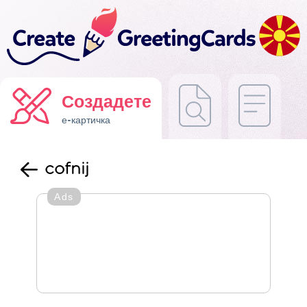
Создадете
е-картичка
cofnij
Ads