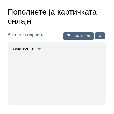
Пополнете ја картичката
онлајн
Внесете содржина:
Најди желба
↻